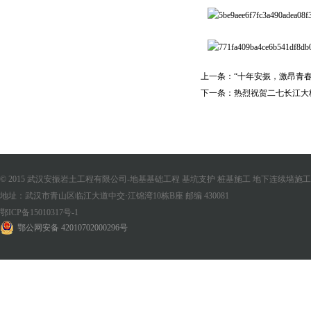
上一条：
“十年安振，激昂青
下一条：
热烈祝贺二七长江大
© 2015 武汉安振岩土工程有限公司-地基基础工程 基坑支护 桩基施工 地下连续墙施工 版权
地址：武汉市青山区临江大道中交·江锦湾10栋B座 邮编 430081
鄂ICP备15010317号-1
鄂公网安备 42010702000296号