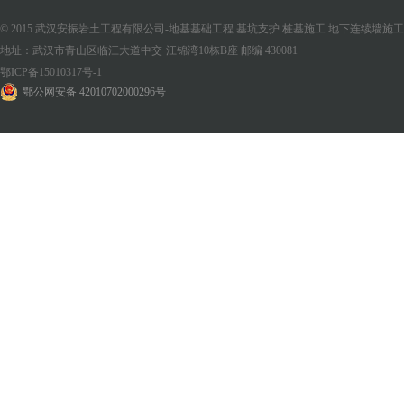
© 2015 武汉安振岩土工程有限公司-地基基础工程 基坑支护 桩基施工 地下连续墙施工 版权
地址：武汉市青山区临江大道中交·江锦湾10栋B座 邮编 430081
鄂ICP备15010317号-1
鄂公网安备 42010702000296号